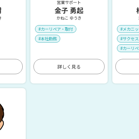
営業サポート
樹
金子 勇起
き
かねこ ゆうき
カーリペア・取付
メカニッ
本社勤務
サクセス
カーリペ
詳しく見る