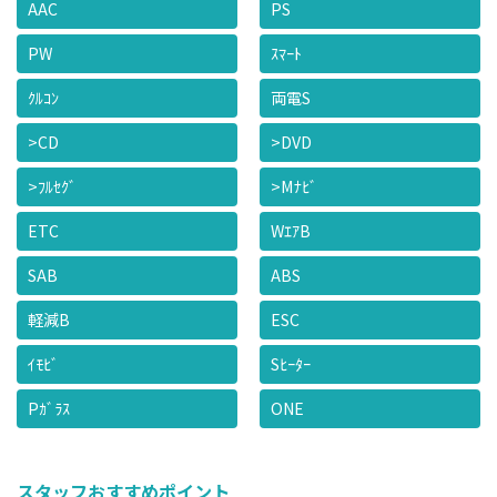
AAC
PS
PW
ｽﾏｰﾄ
ｸﾙｺﾝ
両電S
>CD
>DVD
>ﾌﾙｾｸﾞ
>Mﾅﾋﾞ
ETC
WｴｱB
SAB
ABS
軽減B
ESC
ｲﾓﾋﾞ
Sﾋｰﾀｰ
Pｶﾞﾗｽ
ONE
スタッフおすすめポイント