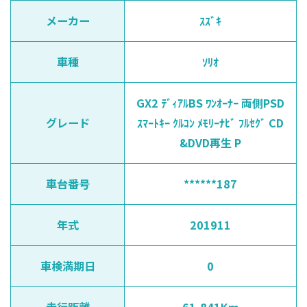
メーカー
ｽｽﾞｷ
車種
ｿﾘｵ
GX2 ﾃﾞｨｱﾙBS ﾜﾝｵｰﾅｰ 両側PSD
グレード
ｽﾏｰﾄｷｰ ｸﾙｺﾝ ﾒﾓﾘｰﾅﾋﾞ ﾌﾙｾｸﾞ CD
&DVD再生 P
車台番号
******187
年式
201911
車検満期日
0