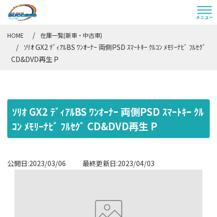
HOME
在庫一覧(新車・中古車)
ｿﾘｵ GX2 ﾃﾞｨｱﾙBS ﾜﾝｵｰﾅｰ 両側PSD ｽﾏｰﾄｷｰ ｸﾙｺﾝ ﾒﾓﾘｰﾅﾋﾞ ﾌﾙｾｸﾞ
CD&DVD再生 P
ｿﾘｵ GX2 ﾃﾞｨｱﾙBS ﾜﾝｵｰﾅｰ 両側PSD ｽﾏｰﾄｷｰ ｸﾙ
ｺﾝ ﾒﾓﾘｰﾅﾋﾞ ﾌﾙｾｸﾞ CD&DVD再生 P
公開日:2023/03/06 最終更新日:2023/04/03