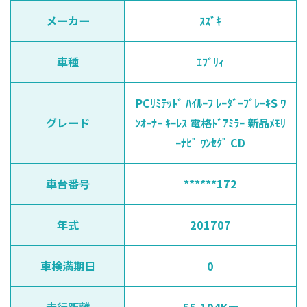
メーカー
ｽｽﾞｷ
車種
ｴﾌﾞﾘｨ
PCﾘﾐﾃｯﾄﾞ ﾊｲﾙｰﾌ ﾚｰﾀﾞｰﾌﾞﾚｰｷS ﾜ
グレード
ﾝｵｰﾅｰ ｷｰﾚｽ 電格ﾄﾞｱﾐﾗｰ 新品ﾒﾓﾘ
ｰﾅﾋﾞ ﾜﾝｾｸﾞ CD
車台番号
******172
年式
201707
車検満期日
0