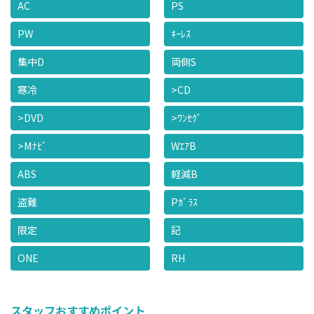
AC
PS
PW
ｷｰﾚｽ
集中D
両側S
寒冷
>CD
>DVD
>ﾜﾝｾｸﾞ
>Mﾅﾋﾞ
WｴｱB
ABS
軽減B
盗難
Pｶﾞﾗｽ
限定
記
ONE
RH
スタッフおすすめポイント