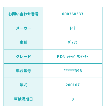
お問い合わせ番号
000360533
メーカー
ﾄﾖﾀ
車種
ｳﾞｨｯﾂ
グレード
F Dﾊﾟｯｹｰｼﾞ ﾜﾝｵｰﾅｰ
車台番号
******398
年式
200107
車検満期日
0