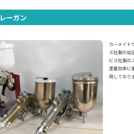
レーガン
カーメイト
ス社製の低
ビス社製の
塗着効率に
用しており