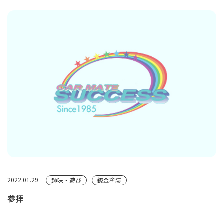
2022.01.29
趣味・遊び
鈑金塗装
参拝