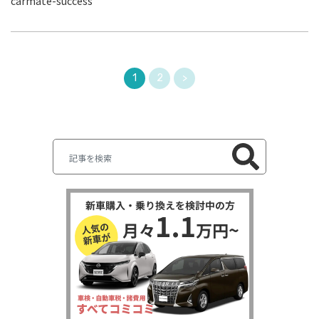
carmate-success
1
2
>