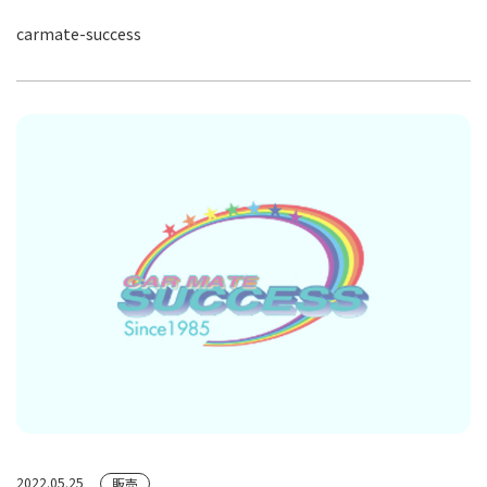
carmate-success
2022.05.25
販売