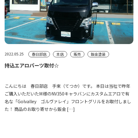
2022.05.25
春日部店
本店
販売
鈑金塗装
持込エアロパーツ取付☆
こんにちは 春日部店 手束（てつか）です。 本日は当社で昨年
ご購入いただいたM様のNV350キャラバンにカスタムエアロで有
名な「Golvalley ゴルヴァレイ」フロントグリルをお取付しまし
た！ 商品のお取り寄せから鈑金 […]