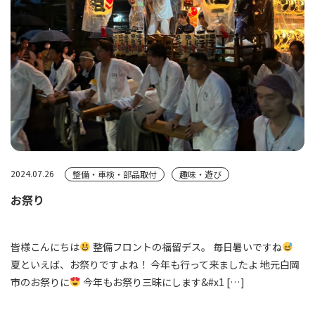
2024.07.26
整備・車検・部品取付
趣味・遊び
お祭り
皆様こんにちは
整備フロントの福留デス。 毎日暑いですね
夏といえば、お祭りですよね！ 今年も行って来ましたよ 地元白岡
市のお祭りに
今年もお祭り三昧にします&#x1 […]