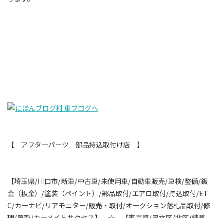
【 アフターパーツ 部品持込取付け店 】
【埼玉県
/
川口市
/
新車
/
中古車
/
未使用車
/
自動車販売
/
車検
/
整備
/
鈑
金（板金）
/
塗装（ペイント）
/
部品取付
/
エアロ取付
/
持込取付
/ET
C/
カーナビ
/
リアモニター
/
販売・取付
/
オークション落札品取付
/
修
理
/
買取
/
カーメイトサクセス】 ☆ 【東京都
/
足立区
/
北区
/
練馬