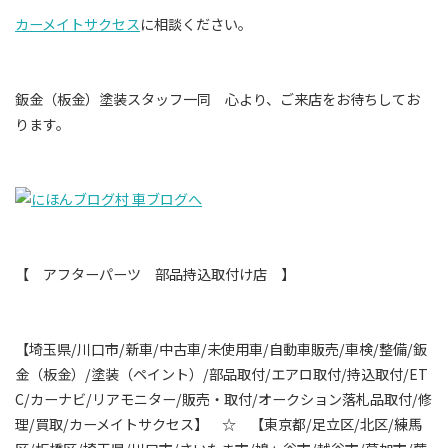
カーメイトサクセス
に相談ください。
鈑金（板金）塗装スタッフ一同 心より、ご来店をお待ちしてお
ります。
【 アフターパーツ 部品持込取付け店 】
【埼玉県
/
川口市
/
新車
/
中古車
/
未使用車
/
自動車販売
/
車検
/
整備
/
鈑
金（板金）
/
塗装（ペイント）
/
部品取付
/
エアロ取付
/
持込取付
/ET
C/
カーナビ
/
リアモニター
/
販売・取付
/
オークション落札品取付
/
修
理
/
買取
/
カーメイトサクセス】 ☆ 【東京都
/
足立区
/
北区
/
練馬