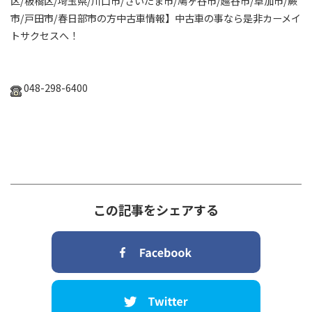
区
/
板橋区
/
埼玉県
/
川口市
/
さいたま市
/
鳩ヶ谷市
/
越谷市
/
草加市
/
蕨
市
/
戸田市
/
春日部市の方中古車情報】中古車の事なら是非カーメイ
トサクセスへ！
048-298-6400
この記事をシェアする