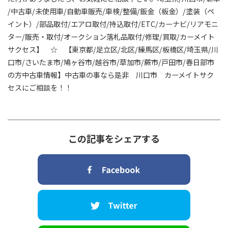
/中古車/未使用車/自動車販売/車検/整備/鈑金（板金）/塗装（ペ
イント）/部品取付/エアロ取付/持込取付/ETC/カーナビ/リアモニ
ター/販売・取付/オークション落札品取付/修理/買取/カーメイト
サクセス】 ☆ 【東京都/足立区/北区/練馬区/板橋区/埼玉県/川
口市/さいたま市/鳩ヶ谷市/越谷市/草加市/蕨市/戸田市/春日部市
の方中古車情報】中古車の事なら是非 川口市 カーメイトサク
セスにご相談を！！
この記事をシェアする