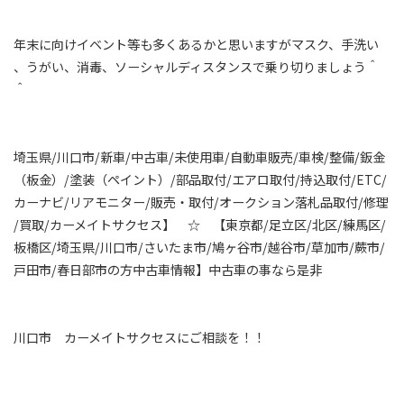
年末に向けイベント等も多くあるかと思いますがマスク、手洗い
、うがい、消毒、ソーシャルディスタンスで乗り切りましょう＾
＾
埼玉県/川口市/新車/中古車/未使用車/自動車販売/車検/整備/鈑金
（板金）/塗装（ペイント）/部品取付/エアロ取付/持込取付/ETC/
カーナビ/リアモニター/販売・取付/オークション落札品取付/修理
/買取/カーメイトサクセス】 ☆ 【東京都/足立区/北区/練馬区/
板橋区/埼玉県/川口市/さいたま市/鳩ヶ谷市/越谷市/草加市/蕨市/
戸田市/春日部市の方中古車情報】中古車の事なら是非
川口市 カーメイトサクセスにご相談を！！