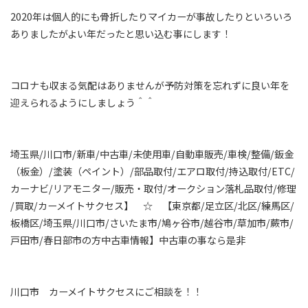
2020年は個人的にも骨折したりマイカーが事故したりといろいろ
ありましたがよい年だったと思い込む事にします！
コロナも収まる気配はありませんが予防対策を忘れずに良い年を
迎えられるようにしましょう＾＾
埼玉県/川口市/新車/中古車/未使用車/自動車販売/車検/整備/鈑金
（板金）/塗装（ペイント）/部品取付/エアロ取付/持込取付/ETC/
カーナビ/リアモニター/販売・取付/オークション落札品取付/修理
/買取/カーメイトサクセス】 ☆ 【東京都/足立区/北区/練馬区/
板橋区/埼玉県/川口市/さいたま市/鳩ヶ谷市/越谷市/草加市/蕨市/
戸田市/春日部市の方中古車情報】中古車の事なら是非
川口市 カーメイトサクセスにご相談を！！