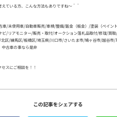
考えている方、こんな方法もありですね～＾＾
中古車/未使用車/自動車販売/車検/整備/鈑金（板金）/塗装（ペイン
カーナビ/リアモニター/販売・取付/オークション落札品取付/修理/買
北区/練馬区/板橋区/埼玉県/川口市/さいたま市/鳩ヶ谷市/越谷市/
】中古車の事なら是非
クセスにご相談を！！
この記事をシェアする