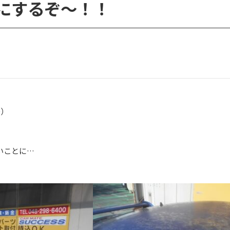
麗にするぞ～！！
D）
いことに…