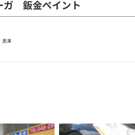
ーガ 鈑金ペイント
 黒澤