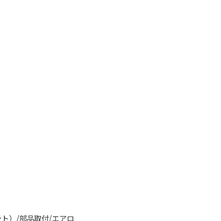
ント）
/
部品取付
/
エアロ