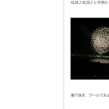
4126♪4126♪と子
海で泳ぎ、プールでお