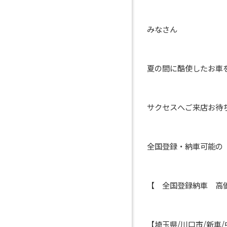
みなさん
夏の間に酷使したお車
サクセスへご来店お待
全国登録・納車可能
【 全国登録納車 
【埼玉県
/
川口市
/
新車
/