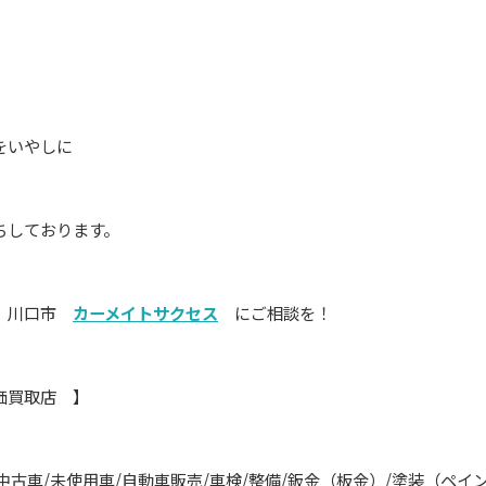
をいやしに
ちしております。
の 川口市
カーメイトサクセス
にご相談を！
高価買取店 】
中古車
/
未使用車
/
自動車販売
/
車検
/
整備
/
鈑金（板金）
/
塗装（ペイ