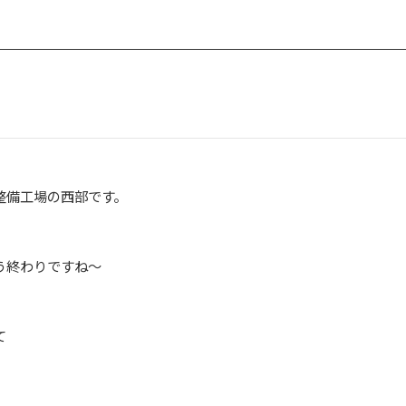
！
整備工場の西部です。
う終わりですね～
て
。