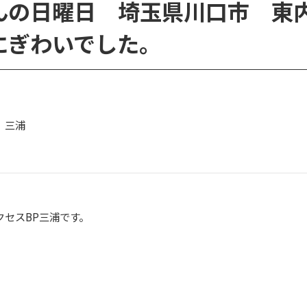
んの日曜日 埼玉県川口市 東
にぎわいでした。
 三浦
クセスBP三浦です。