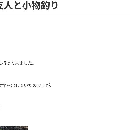
友人と小物釣り
に行って来ました。
け竿を出していたのですが、
！