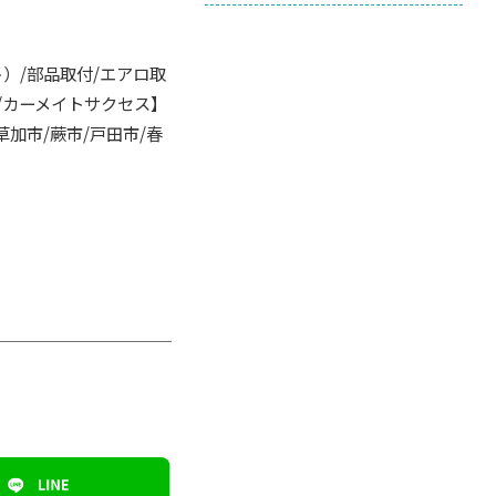
ト）/部品取付/エアロ取
取/カーメイトサクセス】
草加市/蕨市/戸田市/春