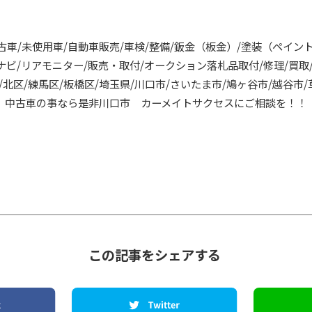
中古車/未使用車/自動車販売/車検/整備/鈑金（板金）/塗装（ペイン
カーナビ/リアモニター/販売・取付/オークション落札品取付/修理/買
北区/練馬区/板橋区/埼玉県/川口市/さいたま市/鳩ヶ谷市/越谷市/
】中古車の事なら是非川口市 カーメイトサクセスにご相談を！！
この記事をシェアする