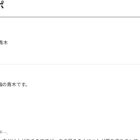
ポ
青木
備の青木です。
….