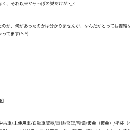
なく、それ以来からっぽの巣だけが>_<
たのか、何があったのかは分かりませんが、なんだかとっても複雑
てます(^-^)
可能】
中古車/未使用車/自動車販売/車検/修理/整備/鈑金（板金）/塗装（