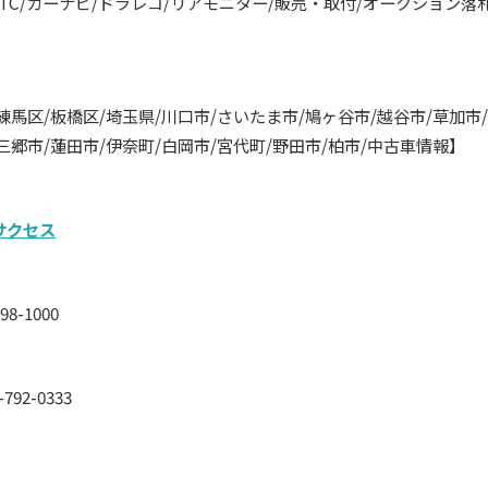
ETC/カーナビ/ドラレコ/リアモニター/販売・取付/オークション落
練馬区/板橋区/埼玉県/川口市/さいたま市/鳩ヶ谷市/越谷市/草加市/
三郷市/蓮田市/伊奈町/白岡市/宮代町/野田市/柏市/中古車情報】
サクセス
8-1000
792-0333