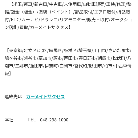
【埼玉/新車/新古車/中古車/未使用車/自動車販売/車検/修理/整
備/鈑金（板金）/塗装（ペイント）/部品取付/エアロ取付/持込取
付/ETC/カーナビ/ドラレコ/リアモニター/販売・取付/オークショ
ン落札/買取/カーメイトサクセス】
【東京都/足立区/北区/練馬区/板橋区/埼玉県/川口市/さいたま市/
鳩ヶ谷市/越谷市/草加市/蕨市/戸田市/春日部市/朝霞市/松伏町/八
潮市/三郷市/蓮田市/伊奈町/白岡市/宮代町/野田市/柏市/中古車情
報】
連絡先は
カーメイトサクセス
本社 TEL 048-298-1000