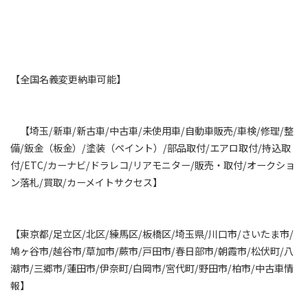
【全国名義変更納車可能】
【埼玉/新車/新古車/中古車/未使用車/自動車販売/車検/修理/整
備/鈑金（板金）/塗装（ペイント）/部品取付/エアロ取付/持込取
付/ETC/カーナビ/ドラレコ/リアモニター/販売・取付/オークショ
ン落札/買取/カーメイトサクセス】
【東京都/足立区/北区/練馬区/板橋区/埼玉県/川口市/さいたま市/
鳩ヶ谷市/越谷市/草加市/蕨市/戸田市/春日部市/朝霞市/松伏町/八
潮市/三郷市/蓮田市/伊奈町/白岡市/宮代町/野田市/柏市/中古車情
報】