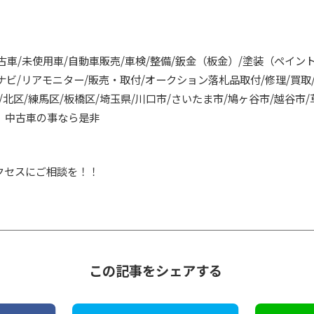
中古車/未使用車/自動車販売/車検/整備/鈑金（板金）/塗装（ペイン
カーナビ/リアモニター/販売・取付/オークション落札品取付/修理/買
北区/練馬区/板橋区/埼玉県/川口市/さいたま市/鳩ヶ谷市/越谷市/
】中古車の事なら是非
クセスにご相談を！！
この記事をシェアする