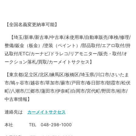
【全国名義変更納車可能】
【埼玉/新車/新古車/中古車/未使用車/自動車販売/車検/修理/
整備/鈑金（板金）/塗装（ペイント）/部品取付/エアロ取付/持
込取付/ETC/カーナビ/ドラレコ/リアモニター/販売・取付/オ
ークション落札/買取/カーメイトサクセス】
【東京都/足立区/北区/練馬区/板橋区/埼玉県/川口市/さいたま
市/鳩ヶ谷市/越谷市/草加市/蕨市/戸田市/春日部市/朝霞市/松伏
町/八潮市/三郷市/蓮田市/伊奈町/白岡市/宮代町/野田市/柏市/
中古車情報】
連絡先は
カーメイトサクセス
本社 TEL 048-298-1000