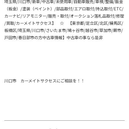
埼玉県/川口市/新車/中古車/未使用車/自動車販売/車検/整備/鈑金
（板金）/塗装（ペイント）/部品取付/エアロ取付/持込取付/ETC/
カーナビ/リアモニター/販売・取付/オークション落札品取付/修理
/買取/カーメイトサクセス】 ☆ 【東京都/足立区/北区/練馬区/
板橋区/埼玉県/川口市/さいたま市/鳩ヶ谷市/越谷市/草加市/蕨市/
戸田市/春日部市の方中古車情報】中古車の事なら是非
川口市 カーメイトサクセスにご相談を！！