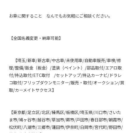
お車に関すること なんでもお気軽にご相談ください。
【全国名義変更・納車可能】
【埼玉/新車/新古車/中古車/未使用車/自動車販売/車検/修
理/整備/鈑金（板金）/塗装（ペイント）/部品取付/エアロ取
付/持込取付/ETC取付 /セットアップ/持込カーナビ/ドラレ
コ取付/フリップダウンモニター/販売・取付/オークション/買
取/カーメイトサクセス】
【東京都/足立区/北区/練馬区/板橋区/埼玉県/川口市/さいた
ま市/鳩ヶ谷市/越谷市/草加市/蕨市/戸田市/春日部市/朝霞市/
松伏町/八潮市/三郷市/蓮田市/伊奈町/白岡市/宮代町/野田市/