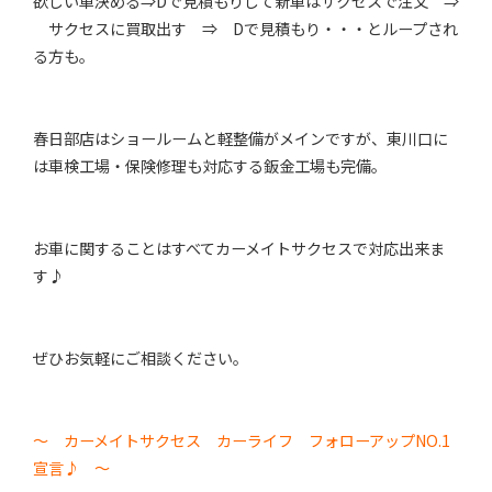
欲しい車決める⇒Dで見積もりして新車はサクセスで注文 ⇒
サクセスに買取出す ⇒ Dで見積もり・・・とループされ
る方も。
春日部店はショールームと軽整備がメインですが、東川口に
は車検工場・保険修理も対応する鈑金工場も完備。
お車に関することはすべてカーメイトサクセスで対応出来ま
す♪
ぜひお気軽にご相談ください。
～ カーメイトサクセス カーライフ フォローアップNO.1
宣言♪ ～