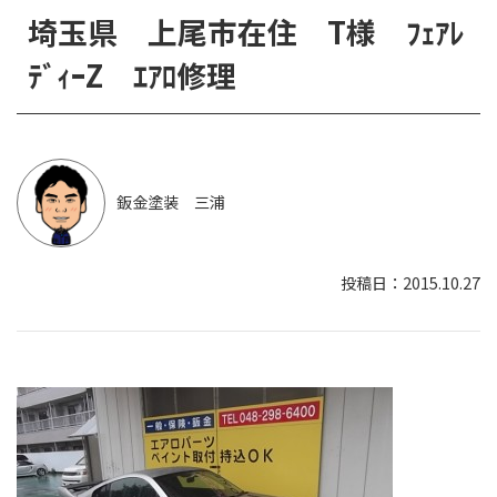
埼玉県 上尾市在住 T様 ﾌｪｱﾚ
ﾃﾞｨｰZ ｴｱﾛ修理
鈑金塗装 三浦
2015.10.27