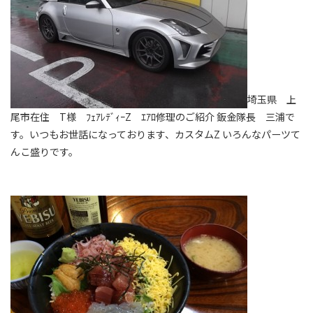
埼玉県 上
尾市在住 T様 ﾌｪｱﾚﾃﾞｨｰZ ｴｱﾛ修理のご紹介 鈑金隊長 三浦で
す。いつもお世話になっております、カスタムZ いろんなパーツて
んこ盛りです。