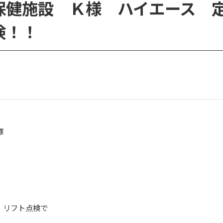
保健施設 Ｋ様 ハイエース 
検！！
Ｋ様
、リフト点検で