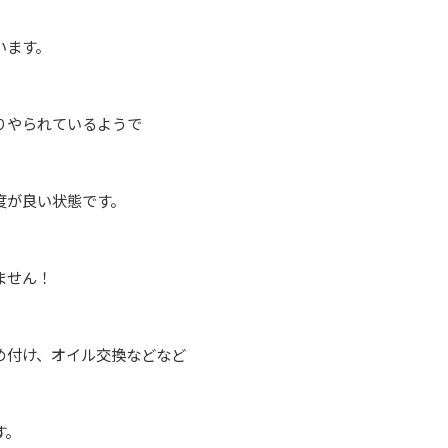
います。
りやられているようで
度が良い状態です。
ません！
め付け、オイル交換などなど
す。