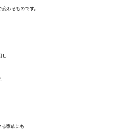
で変わるものです。
用し
え
いる家族にも