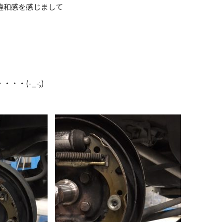
違和感を感じまして
・・(-_-;)