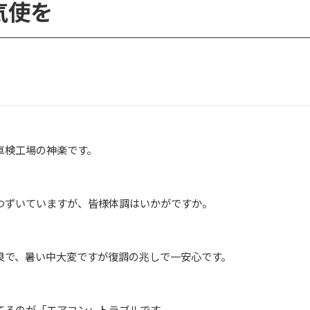
気使を
車検工場の神楽です。
つずいていますが、皆様体調はいかがですか。
良で、暑い中大変ですが復調の兆しで一安心です。
てるのが「エアコン」トラブルです。