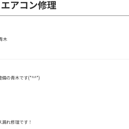
 エアコン修理
青木
の青木です(*^^*)
ス漏れ修理です！