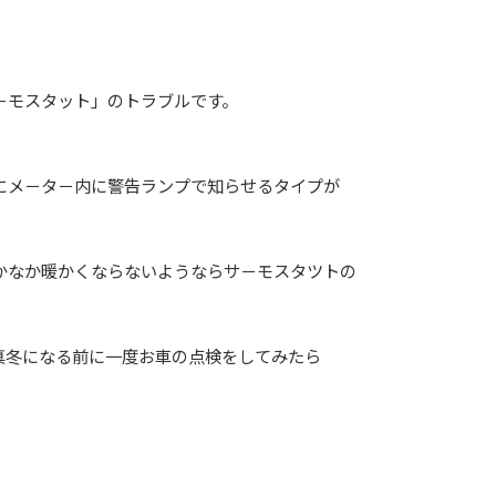
。
－モスタット」のトラブルです。
にメ－タ－内に警告ランプで知らせるタイプが
かなか暖かくならないようならサ－モスタツトの
真冬になる前に一度お車の点検をしてみたら