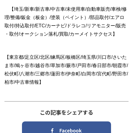
【埼玉
/新車/新古車/中古車/未使用車/自動車販売/車検/修
理/整備/鈑金（板金）/塗装（ペイント）/部品取付/エアロ
取付/持込取付/ETC/カーナビ/ドラレコ/リアモニター/販売
・取付/オークション落札/買取/カーメイトサクセス】
【東京都/足立区/北区/練馬区/板橋区/埼玉県/川口市/さいた
ま市/鳩ヶ谷市/越谷市/草加市/蕨市/戸田市/春日部市/朝霞市/
松伏町/八潮市/三郷市/蓮田市/伊奈町/白岡市/宮代町/野田市/
柏市/中古車情報】
この記事をシェアする