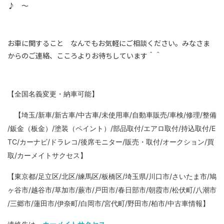
♪ ～
お車に関すること なんでもお気軽にご相談ください。
みなさま
からのご連絡、こころよりお待ちしています＾＾
【全国名義変更・納車可能】
【埼玉/新車/新古車/中古車/未使用車/自動車販売/車検/修理/整備
/鈑金（板金）/塗装（ペイント）/部品取付/エアロ取付/持込取付/E
TC/カーナビ/ドラレコ/後席モニター/販売・取付/オークション/買
取/カーメイトサクセス】
【東京都/足立区/北区/練馬区/板橋区/埼玉県/川口市/さいたま市/鳩
ヶ谷市/越谷市/草加市/蕨市/戸田市/春日部市/朝霞市/松伏町/八潮市
/三郷市/蓮田市/伊奈町/白岡市/宮代町/野田市/柏市/中古車情報】