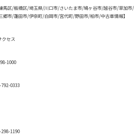
練馬区/板橋区/埼玉県/川口市/さいたま市/鳩ヶ谷市/越谷市/草加市/
三郷市/蓮田市/伊奈町/白岡市/宮代町/野田市/柏市/中古車情報】
サクセス
8-1000
-792-0333
98-1190