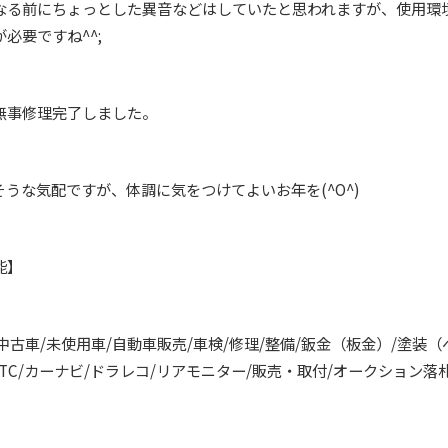
なる前にちょっとした異音などはしていたと思われますが、使用環
必要ですね^^;
無事修理完了しました。
うな気配ですが、体調に気をつけてよいお年を(^O^)
可能】
中古車/未使用車/自動車販売/車検/修理/整備/鈑金（板金）/塗装（
ETC/カーナビ/ドラレコ/リアモニター/販売・取付/オークション落