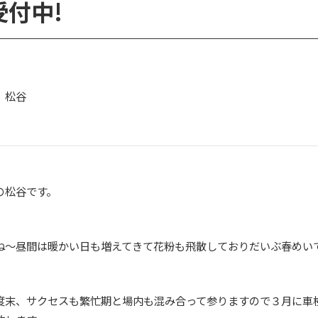
付中!
 松谷
の松谷です。
ね～昼間は暖かい日も増えてきて花粉も飛散しておりだいぶ春めい
度末、サクセスも繁忙期と場内も混み合って参りますので３月に車