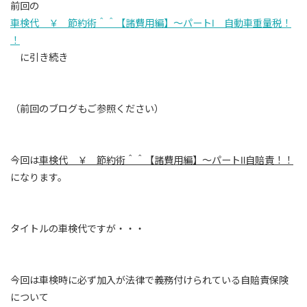
前回の
車検代 ￥ 節約術＾＾【諸費用編】～パートⅠ 自動車重量税！
！
に引き続き
（前回のブログもご参照ください）
今回は
車検代 ￥ 節約術＾＾【諸費用編】～パートⅡ自賠責！！
になります。
タイトルの車検代ですが・・・
今回は車検時に必ず加入が法律で義務付けられている自賠責保険
について