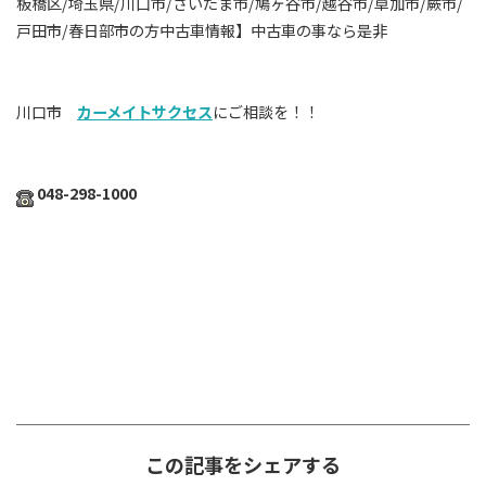
板橋区/埼玉県/川口市/さいたま市/鳩ヶ谷市/越谷市/草加市/蕨市/
戸田市/春日部市の方中古車情報】中古車の事なら是非
川口市
カーメイトサクセス
にご相談を！！
048-298-1000
この記事をシェアする