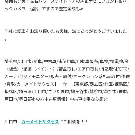
装備も充実！左右パワースライドドアの純正ナビにフロント＆バ
ックカメラ 程度⇗ですので査定金額も⇗
当社に愛車をお譲り頂いたお客様、誠にありがとうございました
。
埼玉県/川口市/新車/中古車/未使用車/自動車販売/車検/整備/鈑金
（板金）/塗装（ペイント）/部品取付/エアロ取付/持込取付/ETC/
カーナビ/リアモニター/販売・取付/オークション落札品取付/修理
/買取/カーメイトサクセス】 ☆ 【東京都/足立区/北区/練馬区/
板橋区/埼玉県/川口市/さいたま市/鳩ヶ谷市/越谷市/草加市/蕨市/
戸田市/春日部市の方中古車情報】中古車の事なら是非
川口市
カーメイトサクセス
にご相談を！！