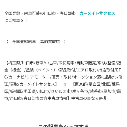
全国登録・納車可能の川口市・春日部市
カーメイトサクセス
にご相談を！
【 全国登録納車 高価買取店 】
【埼玉県/川口市/新車/中古車/未使用車/自動車販売/車検/整備/鈑
金（板金）/塗装（ペイント）/部品取付/エアロ取付/持込取付/ET
C/カーナビ/リアモニター/販売・取付/オークション落札品取付/修
理/買取/カーメイトサクセス】 ☆ 【東京都/足立区/北区/練馬
区/板橋区/埼玉県/川口市/さいたま市/鳩ヶ谷市/越谷市/草加市/蕨
市/戸田市/春日部市の方中古車情報】中古車の事なら是非
この記事をシェアする