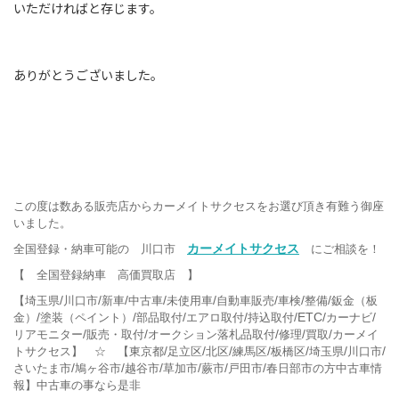
いただければと存じます。
ありがとうございました。
この度は数ある販売店からカーメイトサクセスをお選び頂き有難う御座
いました。
カーメイトサクセス
全国登録・納車可能の 川口市
にご相談を！
【 全国登録納車 高価買取店 】
/
/
/
/
/
/
/
/
【埼玉県
川口市
新車
中古車
未使用車
自動車販売
車検
整備
鈑金（板
/
/
/
/
/ETC/
/
金）
塗装（ペイント）
部品取付
エアロ取付
持込取付
カーナビ
/
/
/
/
/
リアモニター
販売・取付
オークション落札品取付
修理
買取
カーメイ
/
/
/
/
/
/
/
トサクセス】 ☆ 【東京都
足立区
北区
練馬区
板橋区
埼玉県
川口市
/
/
/
/
/
/
さいたま市
鳩ヶ谷市
越谷市
草加市
蕨市
戸田市
春日部市の方中古車情
報】中古車の事なら是非