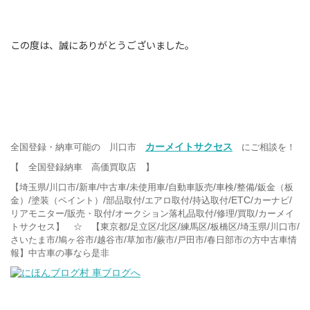
この度は、誠にありがとうございました。
カーメイトサクセス
全国登録・納車可能の 川口市
にご相談を！
【 全国登録納車 高価買取店 】
/
/
/
/
/
/
/
/
【埼玉県
川口市
新車
中古車
未使用車
自動車販売
車検
整備
鈑金（板
/
/
/
/
/ETC/
/
金）
塗装（ペイント）
部品取付
エアロ取付
持込取付
カーナビ
/
/
/
/
/
リアモニター
販売・取付
オークション落札品取付
修理
買取
カーメイ
/
/
/
/
/
/
/
トサクセス】 ☆ 【東京都
足立区
北区
練馬区
板橋区
埼玉県
川口市
/
/
/
/
/
/
さいたま市
鳩ヶ谷市
越谷市
草加市
蕨市
戸田市
春日部市の方中古車情
報】中古車の事なら是非