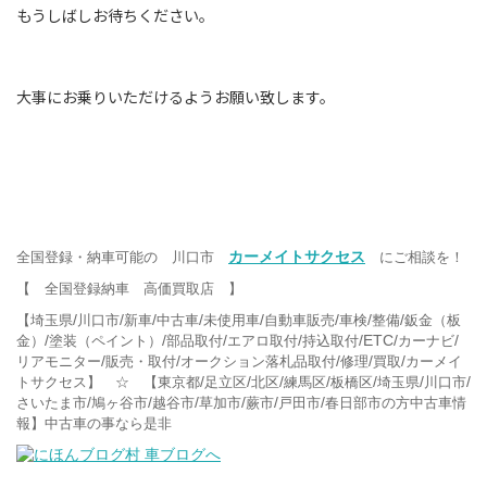
もうしばしお待ちください。
大事にお乗りいただけるようお願い致します。
カーメイトサクセス
全国登録・納車可能の 川口市
にご相談を！
【 全国登録納車 高価買取店 】
/
/
/
/
/
/
/
/
【埼玉県
川口市
新車
中古車
未使用車
自動車販売
車検
整備
鈑金（板
/
/
/
/
/ETC/
/
金）
塗装（ペイント）
部品取付
エアロ取付
持込取付
カーナビ
/
/
/
/
/
リアモニター
販売・取付
オークション落札品取付
修理
買取
カーメイ
/
/
/
/
/
/
/
トサクセス】 ☆ 【東京都
足立区
北区
練馬区
板橋区
埼玉県
川口市
/
/
/
/
/
/
さいたま市
鳩ヶ谷市
越谷市
草加市
蕨市
戸田市
春日部市の方中古車情
報】中古車の事なら是非