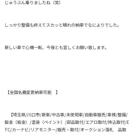
じゅうぶん乗りましたね（笑）
しっかり整備も終えてスカッと晴れの納車でなによりでした。
新しい車で心機一転、今後とも宜しくお願い致します。
【全国名義変更納車可能 】
【埼玉県
/
川口市
/
新車
/
中古車
/
未使用車
/
自動車販売
/
車検
/
整備
/
鈑金（板金）
/
塗装（ペイント）
/
部品取付
/
エアロ取付
/
持込取付
/E
TC/
カーナビ
/
リアモニター
/
販売・取付
/
オークション落札 品取