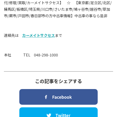
付
/
修理
/
買取
/
カーメイトサクセス】 ☆ 【東京都
/
足立区
/
北区
/
練馬区
/
板橋区
/
埼玉県
/
川口市
/
さいたま市
/
鳩ヶ谷市
/
越谷市
/
草加
市
/
蕨市
/
戸田市
/
春日部市の方中古車情報】中古車の事なら是非
連絡先は
カーメイトサクセス
まで
本社 TEL 048-298-1000
この記事をシェアする