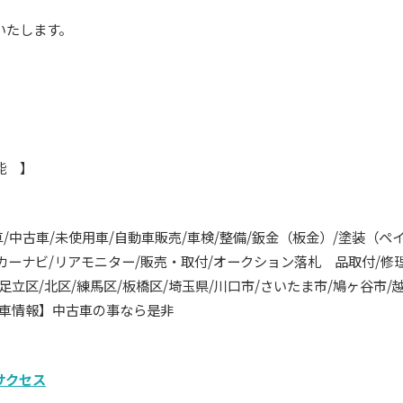
いたします。
可能 】
車
/
中古車
/
未使用車
/
自動車販売
/
車検
/
整備
/
鈑金（板金）
/
塗装（ペ
カーナビ
/
リアモニター
/
販売・取付
/
オークション落札 品取付
/
修
足立区
/
北区
/
練馬区
/
板橋区
/
埼玉県
/
川口市
/
さいたま市
/
鳩ヶ谷市
/
車情報】中古車の事なら是非
サクセス