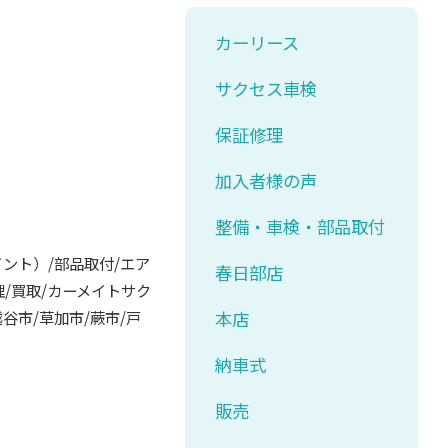
カーリース
サクセス車検
保証修理
加入者様の声
整備・車検・部品取付
イント）
/
部品取付
/
エア
春日部店
理
/
買取
/
カーメイトサク
越谷市
/
草加市
/
蕨市
/
戸
本店
納車式
販売