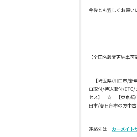
今後とも宜しくお願い
【全国名義変更納車
【埼玉県
/
川口市
/
新
ロ取付
/
持込取付
/ETC/
セス】 ☆ 【東京都
/
田市
/
春日部市の方中古
連絡先は
カーメイト