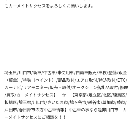
もカーメイトサクセスをよろしくお願いします。
埼玉県/川口市/新車/中古車/未使用車/自動車販売/車検/整備/鈑金
（板金）/塗装（ペイント）/部品取付/エアロ取付/持込取付/ETC/
カーナビ/リアモニター/販売・取付/オークション落札品取付/修理
/買取/カーメイトサクセス】 ☆ 【東京都/足立区/北区/練馬区/
板橋区/埼玉県/川口市/さいたま市/鳩ヶ谷市/越谷市/草加市/蕨市/
戸田市/春日部市の方中古車情報】中古車の事なら是非川口市 カ
ーメイトサクセスにご相談を！！