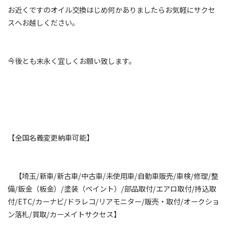
お近くですのオイル交換はじめ何かありましたらお気軽にサクセ
スへお越しください。
今後とも末永く宜しくお願い致します。
【全国名義変更納車可能】
【埼玉/新車/新古車/中古車/未使用車/自動車販売/車検/修理/整
備/鈑金（板金）/塗装（ペイント）/部品取付/エアロ取付/持込取
付/ETC/カーナビ/ドラレコ/リアモニター/販売・取付/オークショ
ン落札/買取/カーメイトサクセス】