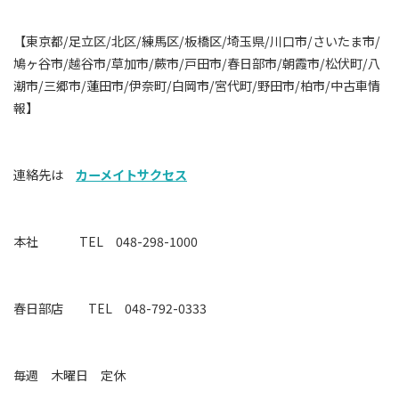
【東京都/足立区/北区/練馬区/板橋区/埼玉県/川口市/さいたま市/
鳩ヶ谷市/越谷市/草加市/蕨市/戸田市/春日部市/朝霞市/松伏町/八
潮市/三郷市/蓮田市/伊奈町/白岡市/宮代町/野田市/柏市/中古車情
報】
連絡先は
カーメイトサクセス
本社 TEL 048-298-1000
春日部店 TEL 048-792-0333
毎週 木曜日 定休