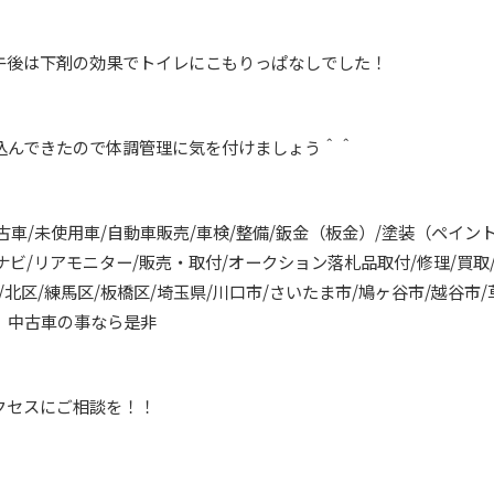
午後は下剤の効果でトイレにこもりっぱなしでした！
込んできたので体調管理に気を付けましょう＾＾
中古車/未使用車/自動車販売/車検/整備/鈑金（板金）/塗装（ペイン
カーナビ/リアモニター/販売・取付/オークション落札品取付/修理/買
北区/練馬区/板橋区/埼玉県/川口市/さいたま市/鳩ヶ谷市/越谷市/
】中古車の事なら是非
クセスにご相談を！！