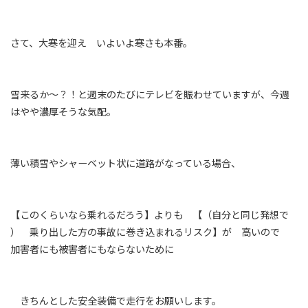
さて、大寒を迎え いよいよ寒さも本番。
雪来るか～？！と週末のたびにテレビを賑わせていますが、今週
はやや濃厚そうな気配。
薄い積雪やシャーベット状に道路がなっている場合、
【このくらいなら乗れるだろう】よりも 【（自分と同じ発想で
） 乗り出した方の事故に巻き込まれるリスク】が 高いので
加害者にも被害者にもならないために
きちんとした安全装備で走行をお願いします。